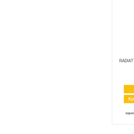
RADIAT
Ку
заре