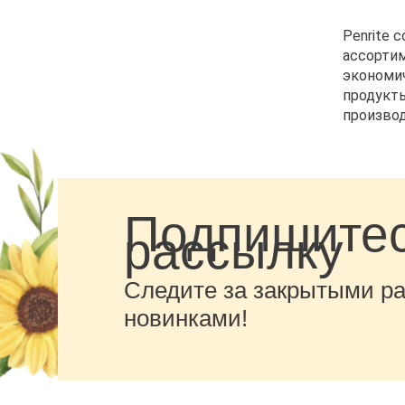
Penrite 
ассортим
экономич
продукты
производ
Подпишитес
рассылку
Следите за закрытыми р
новинками!