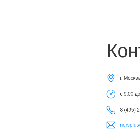
Кон
г. Москв
с 9.00 д
8 (495) 
nersplus