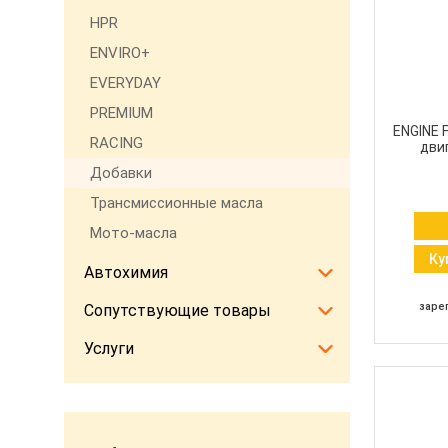
HPR
ENVIRO+
EVERYDAY
PREMIUM
ENGINE 
RACING
двиг
Добавки
Трансмиссионные масла
Мото-масла
Ку
Автохимия
заре
Сопутствующие товары
Услуги