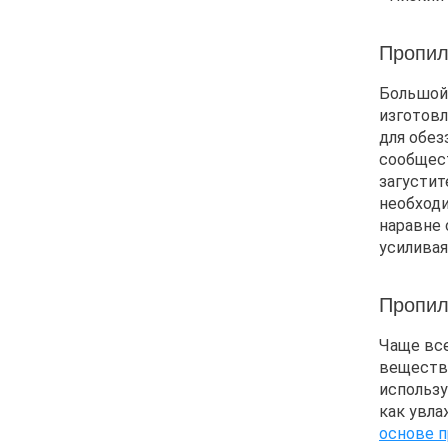
Пропил
Большой 
изготовл
для обез
сообщест
загустит
необходи
наравне 
усиливая
Пропил
Чаще вс
вещества
использу
как увла
основе п