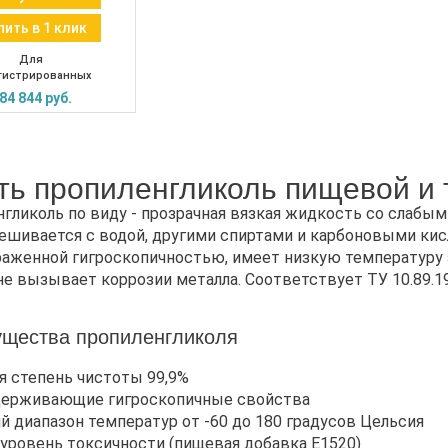
пить в 1 клик
Для
гистрированных
84 844 руб.
ть пропиленгликоль пищевой и 
гликоль по виду - прозрачная вязкая жидкость со слабым 
ешивается с водой, другими спиртами и карбоновыми кис
аженной гигроскопичностью, имеет низкую температуру
не вызывает коррозии металла. Соответствует ТУ 10.89.1
щества пропиленгликоля
я степень чистоты 99,9%
удерживающие гигроскопичные свойства
й диапазон температур от -60 до 180 градусов Цельсия
 уровень токсичности (пищевая добавка Е1520)