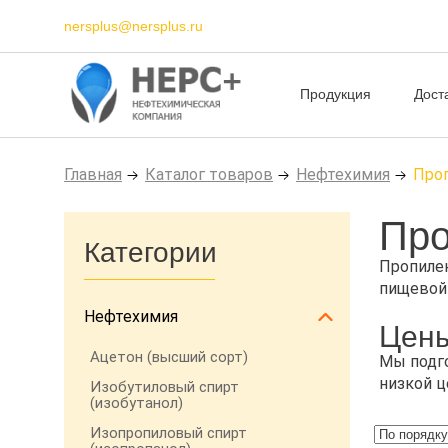
nersplus@nersplus.ru
Продукция
Дост
Главная
Каталог товаров
Нефтехимия
Про
Про
Категории
Пропилен
пищевой
Нефтехимия
Цены
Ацетон (высший сорт)
Мы подго
низкой ц
Изобутиловый спирт
(изобутанол)
Изопропиловый спирт