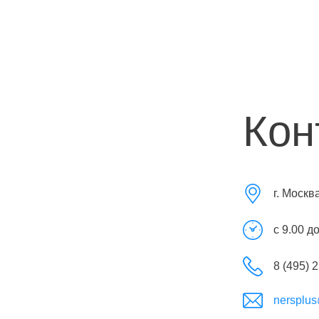
Кон
г. Москв
с 9.00 д
8 (495) 
nersplus