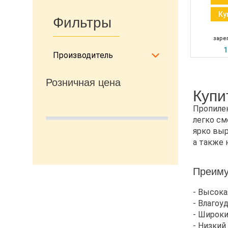
Ку
Фильтры
заре
1
Производитель
Розничная цена
Купи
Пропилен
легко см
ярко выр
а также 
Преиму
- Высока
- Влаго
- Широки
- Низкий