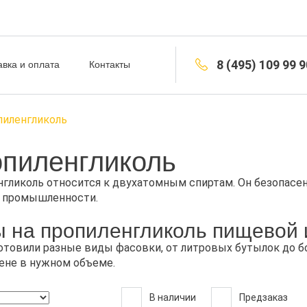
8 (495) 109 99 9
авка и оплата
Контакты
пиленгликоль
пиленгликоль
гликоль относится к двухатомным спиртам. Он безопасен 
 промышленности.
 на пропиленгликоль пищевой 
товили разные виды фасовки, от литровых бутылок до бо
ене в нужном объеме.
В наличии
Предзаказ